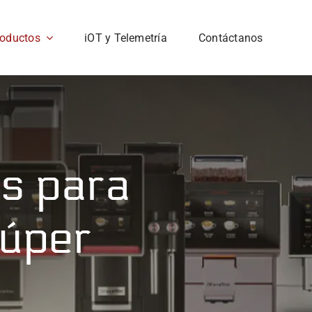
roductos
iOT y Telemetría
Contáctanos
s para
Súper