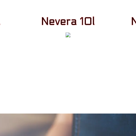
l
Nevera 10l