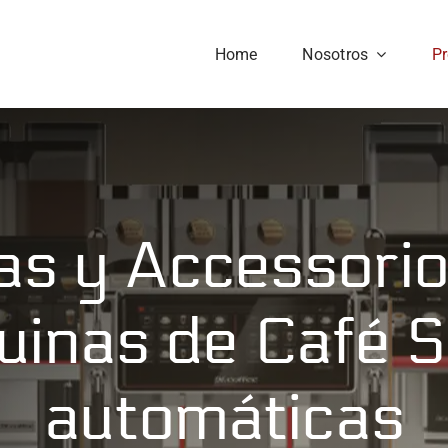
Home
Nosotros
P
as y Accessorio
inas de Café 
automáticas