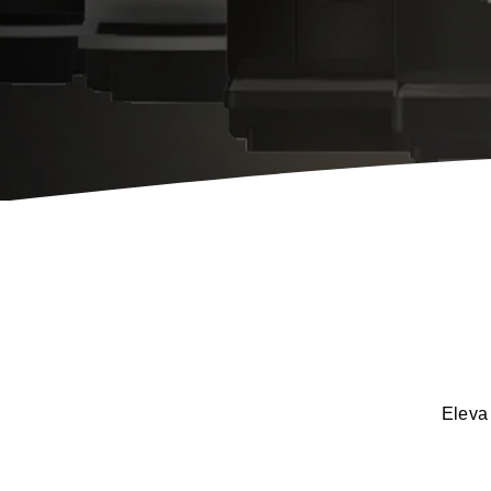
Máquinas para Ho.Re.Ca
Má
Eleva