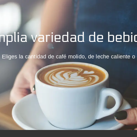
plia variedad de bebi
a. Eliges la cantidad de café molido, de leche caliente