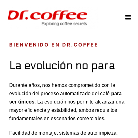
Saltar
al
Togg
contenido
Navi
Home
BIENVENIDO EN DR.COFFEE
La evolución no para
Nosotros
Productos
Durante años, nos hemos comprometido con la
evolución del proceso automatizado del café
para
ser únicos
. La evolución nos permite alcanzar una
iOT y Telemetría
mayor eficiencia y estabilidad, ambos requisitos
fundamentales en escenarios comerciales.
Contáctanos
Facilidad de montaje, sistemas de autolimpieza,